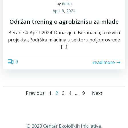
by
dniku
April 8, 2024
Održan trening o agrobiznisu za mlade
Berane 4. April. 2024. Danas je u Beranama, u okviru
projekta „Podrška mladima u sektoru poljoprovrede
[…]
0
read more
Posts
Posts
Posts
Page
Page
Page
Page
Page
Previous
1
2
3
4
…
9
Next
navigation
navigation
naviga
© 2023 Centar Ekoloških Inicijativa.