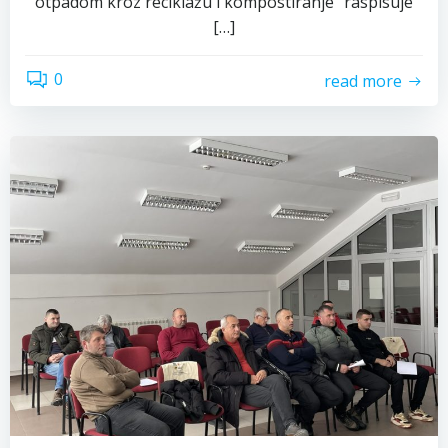
otpadom kroz reciklažu i kompostiranje” raspisuje
[…]
0
read more