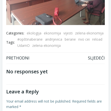
Categories:
ekologija
ekonomija
vijesti
zelena ekonomija
#opštinaberane
andrijevica
berane
nvo cei
reload
Tags:
UdarnO
zelena ekonomija
Post
Post
PRETHODNI
SLJEDEĆI
navigation
navigation
No responses yet
Leave a Reply
Your email address will not be published.
Required fields are
marked
*